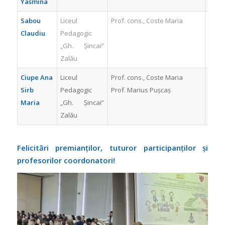
Yasmina
Sabou
Liceul
Prof. cons., Coste Maria
MEN
Claudiu
Pedagogic
2
„Gh. Șincai”
Zalău
Ciupe Ana
Liceul
Prof. cons., Coste Maria
MEN
Sirb
Pedagogic
Prof. Marius Pușcaș
3
Maria
„Gh. Șincai”
Zalău
Felicitări premianților, tuturor participanților și
profesorilor coordonatori!