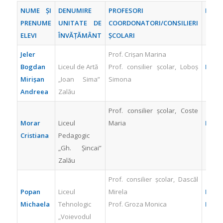
NUME ȘI
DENUMIRE
PROFESORI
PREMI
PRENUME
UNITATE DE
COORDONATORI/
CONSILIERI
ELEVI
ÎNVĂȚĂMÂNT
ȘCOLARI
Jeler
Prof. Crişan Marina
Bogdan
Liceul de Artă
Prof. consilier şcolar, Loboş
PREMI
Mirişan
„Ioan Sima”
Simona
Andreea
Zalău
Prof. consilier şcolar, Coste
Morar
Liceul
Maria
PREMI
Cristiana
Pedagogic
„Gh. Șincai”
Zalău
Prof. consilier şcolar, Dascăl
Popan
Liceul
Mirela
PREM
Michaela
Tehnologic
Prof. Groza Monica
III
„Voievodul