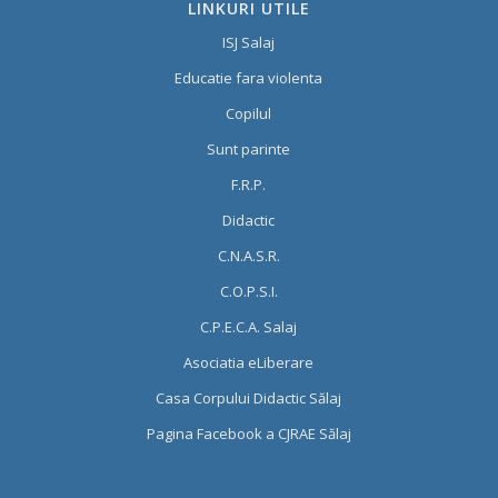
LINKURI UTILE
ISJ Salaj
Educatie fara violenta
Copilul
Sunt parinte
F.R.P.
Didactic
C.N.A.S.R.
C.O.P.S.I.
C.P.E.C.A. Salaj
Asociatia eLiberare
Casa Corpului Didactic Sălaj
Pagina Facebook a CJRAE Sălaj