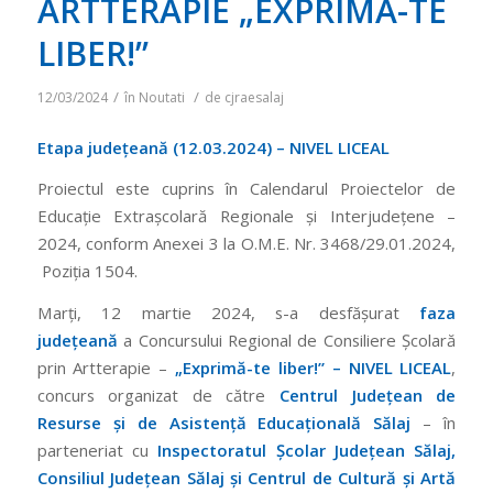
ARTTERAPIE „EXPRIMĂ-TE
LIBER!”
/
/
12/03/2024
în
Noutati
de
cjraesalaj
Etapa județeană (12.03.2024) – NIVEL LICEAL
Proiectul este cuprins în Calendarul Proiectelor de
Educație Extrașcolară Regionale și Interjudețene –
2024, conform Anexei 3 la O.M.E. Nr. 3468/29.01.2024,
Poziția 1504.
Marți, 12 martie 2024, s-a desfășurat
faza
județeană
a Concursului Regional de Consiliere Școlară
prin Artterapie –
„Exprimă-te liber!” – NIVEL LICEAL
,
concurs organizat de către
Centrul Județean de
Resurse și de Asistență Educațională Sălaj
– în
parteneriat cu
Inspectoratul Școlar Județean Sălaj,
Consiliul Județean Sălaj și Centrul de Cultură și Artă