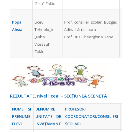
Gelu” Zalău
MENȚ
Popa
Liceul
Prof. consilier şcolar, Buzgău
Alisia
Tehnologic
Adina Lăcrimioara
„Mihai
Prof. Rus Gheorghina Dana
Viteazul”
Zalău
REZULTATE, nivel liceal – SECȚIUNEA SCENETĂ
NUME ȘI
DENUMIRE
PROFESORI
PREM
PRENUME
UNITATE DE
COORDONATORI/
CONSILIERI
ELEVI
ÎNVĂȚĂMÂNT
ȘCOLARI