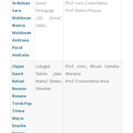
Ardelean
Liceul
Prof. cons.,Coste Maria
PREM
Sara
Pedagogic
Prof. Marius Pușcaș
Moldovan
„Gh. Șincai”
Bianca
Zalău
Moldovan
Andreea
Pocol
Andrada
Clejan
Colegiul
Prof. cons., Bîrsan Camelia
PREM
David
Tehnic „Iuliu
Mariana
Rafael
Maniu” Șimleu
Prof. Cosma Maria Anca
Busuioc
Silvaniei
Roxana
Torok Pop
Timea
Maria
Enache
Denisa