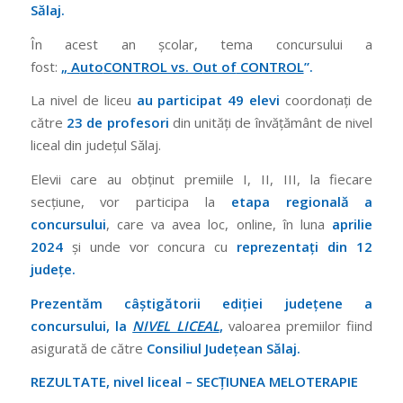
Sălaj.
În acest an școlar, tema concursului a
fost:
„
A
uto
CONTROL vs. O
ut of
CONTROL
”.
La nivel de liceu
au participat 49
elevi
coordonați de
către
23
de profesori
din unități de învățământ de nivel
liceal din județul Sălaj.
Elevii care au obținut premiile I, II, III, la fiecare
secţiune, vor participa la
etapa regională a
concursului
, care va avea loc, online, în luna
aprilie
2024
și unde vor concura cu
reprezentați din 12
județe.
Prezentăm câștigătorii ediției județene a
concursului, la
NIVEL LICEAL
,
valoarea premiilor fiind
asigurată de către
Consiliul Județean Sălaj.
REZULTATE, nivel liceal – SECȚIUNEA MELOTERAPIE