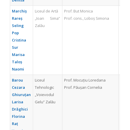
Marchiş
Liceul de Artă
Prof. But Monica
PREMI
Rareş
„Ioan Sima”
Prof. cons., Loboş Simona
Seling
Zalău
Pop
Cristina
Sur
Marisa
Taloş
Naomi
Barou
Liceul
Prof. Mocuțiu Loredana
MEN
Cezara
Tehnologic
Prof. Păușan Cornelia
1
Ghiuruțan
„Voievodul
Larisa
Gelu” Zalău
Drăghici
Florina
Raț