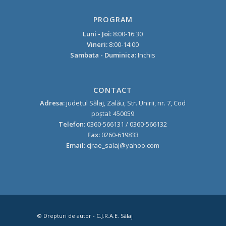
PROGRAM
Luni - Joi:
8:00-16:30
Vineri:
8:00-14:00
Sambata - Duminica:
Inchis
CONTACT
Adresa:
judeţul Sălaj, Zalău, Str. Unirii, nr. 7, Cod
poştal: 450059
Telefon:
0360-566131 / 0360-566132
Fax:
0260-619833
Email:
cjrae_salaj@yahoo.com
© Drepturi de autor - C.J.R.A.E. Sălaj