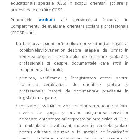
educaţionale speciale (CES) în scopul orientării şcolare şi
profesionale de către COSP.
Principalele
atribuții
ale personalului încadrat în
Compartimentul de evaluare, orientare şcolară şi profesională
(CEOSP) sunt:
informarea părinţilor/tutorilor/reprezentanţilor legali ai
copiilor/elevilor/tinerilor despre etapele de urmat în
vederea obţinerii certificatului de orientare şcolară şi
profesională şi despre documentele care intră în
componenţa dosarului;
primirea, verificarea şi înregistrarea cererii pentru
obţinerea certificatului de orientare şcolară şi
profesională, însoţită de documentele prevăzute în
legislaţia în vigoare;
realizarea evaluării privind orientarea/reorientarea între
niveluri de sprijin şi privind asigurarea serviciilor
necesare antepreşcolarilor/preşcolarilor/elevilor cu CES,
în unităţile de învăţământ, inclusiv în centrele şcolare
pentru educaţie incluzivă şi în unităţile de învăţământ
special, conform prevederilor legale în vigoare și