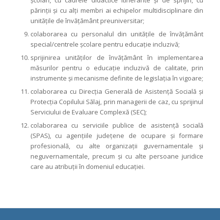
şcolari, cu cadrele didactice itinerante şi de sprijin, cu
părinţii şi cu alţi membri ai echipelor multidisciplinare din
unităţile de învăţământ preuniversitar;
colaborarea cu personalul din unităţile de învăţământ
special/centrele şcolare pentru educaţie incluzivă;
sprijinirea unităţilor de învăţământ în implementarea
măsurilor pentru o educaţie incluzivă de calitate, prin
instrumente şi mecanisme definite de legislaţia în vigoare;
colaborarea cu Direcţia Generală de Asistenţă Socială şi
Protecţia Copilului Sălaj, prin managerii de caz, cu sprijinul
Serviciului de Evaluare Complexă (SEC);
colaborarea cu serviciile publice de asistenţă socială
(SPAS), cu agenţiile judeţene de ocupare şi formare
profesională, cu alte organizaţii guvernamentale şi
neguvernamentale, precum şi cu alte persoane juridice
care au atribuţii în domeniul educaţiei.