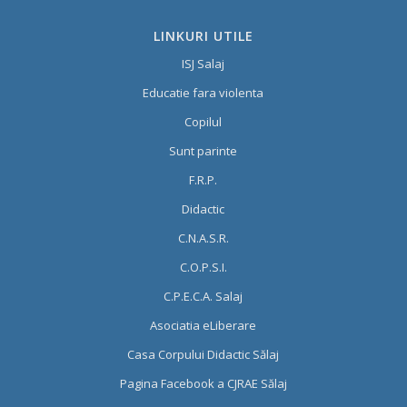
LINKURI UTILE
ISJ Salaj
Educatie fara violenta
Copilul
Sunt parinte
F.R.P.
Didactic
C.N.A.S.R.
C.O.P.S.I.
C.P.E.C.A. Salaj
Asociatia eLiberare
Casa Corpului Didactic Sălaj
Pagina Facebook a CJRAE Sălaj