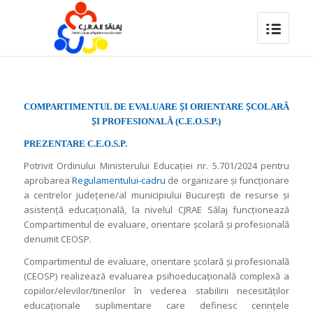
Ș
Ș
COMPARTIMENTUL DE EVALUARE
I ORIENTARE
COLARĂ
Ș
I PROFESIONALĂ (C.E.O.S.P.)
PREZENTARE C.E.O.S.P.
Potrivit Ordinului Ministerului Educației nr. 5.701/2024 pentru
aprobarea
Regulamentului-cadru
de organizare și funcționare
a centrelor județene/al municipiului București de resurse și
asistență educațională, la nivelul CJRAE Sălaj funcţionează
Compartimentul de evaluare, orientare şcolară şi profesională
denumit CEOSP.
Compartimentul de evaluare, orientare şcolară şi profesională
(CEOSP) realizează evaluarea psihoeducaţională complexă a
copiilor/elevilor/tinerilor în vederea stabilirii necesităţilor
educaţionale suplimentare care definesc cerinţele