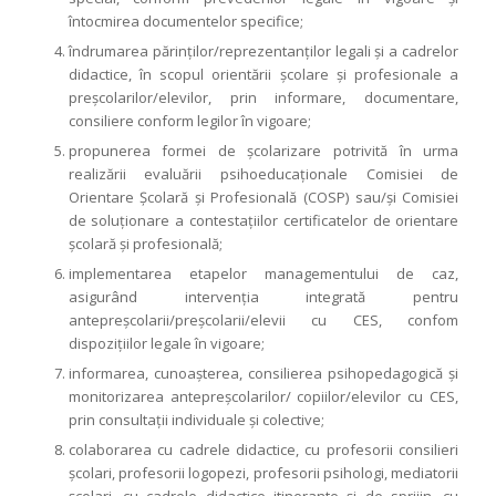
întocmirea documentelor specifice;
îndrumarea părinţilor/reprezentanţilor legali şi a cadrelor
didactice, în scopul orientării şcolare şi profesionale a
preşcolarilor/elevilor, prin informare, documentare,
consiliere conform legilor în vigoare;
propunerea formei de școlarizare potrivită în urma
realizării evaluării psihoeducaționale Comisiei de
Orientare Școlară și Profesională (COSP) sau/și Comisiei
de soluţionare a contestaţiilor certificatelor de orientare
şcolară şi profesională;
implementarea etapelor managementului de caz,
asigurând intervenţia integrată pentru
antepreşcolarii/preşcolarii/elevii cu CES, confom
dispoziţiilor legale în vigoare;
informarea, cunoaşterea, consilierea psihopedagogică şi
monitorizarea antepreşcolarilor/ copiilor/elevilor cu CES,
prin consultaţii individuale şi colective;
colaborarea cu cadrele didactice, cu profesorii consilieri
şcolari, profesorii logopezi, profesorii psihologi, mediatorii