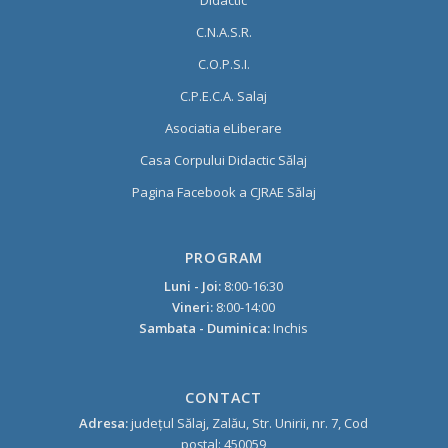
Didactic
C.N.A.S.R.
C.O.P.S.I.
C.P.E.C.A. Salaj
Asociatia eLiberare
Casa Corpului Didactic Sălaj
Pagina Facebook a CJRAE Sălaj
PROGRAM
Luni - Joi:
8:00-16:30
Vineri:
8:00-14:00
Sambata - Duminica:
Inchis
CONTACT
Adresa:
judeţul Sălaj, Zalău, Str. Unirii, nr. 7, Cod
poştal: 450059