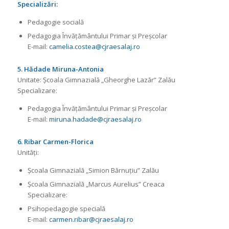
Specializări:
Pedagogie socială
Pedagogia Învățământului Primar și Preșcolar
E-mail:
camelia.costea@cjraesalaj.ro
5. Hădade Miruna-Antonia
Unitate: Școala Gimnazială „Gheorghe Lazăr” Zalău
Specializare:
Pedagogia Învățământului Primar și Preșcolar
E-mail:
miruna.hadade@cjraesalaj.ro
6. Ribar Carmen-Florica
Unități:
Școala Gimnazială „Simion Bărnuțiu” Zalău
Școala Gimnazială „Marcus Aurelius” Creaca
Specializare:
Psihopedagogie specială
E-mail:
carmen.ribar@cjraesalaj.ro