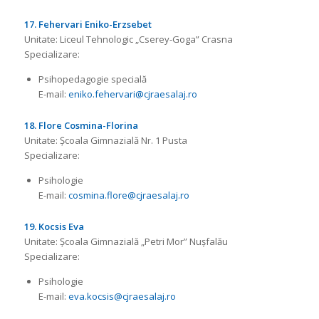
17. Fehervari Eniko-Erzsebet
Unitate: Liceul Tehnologic „Cserey-Goga” Crasna
Specializare:
Psihopedagogie specială
E-mail:
eniko.fehervari@cjraesalaj.ro
18. Flore Cosmina-Florina
Unitate: Școala Gimnazială Nr. 1 Pusta
Specializare:
Psihologie
E-mail:
cosmina.flore@cjraesalaj.ro
19. Kocsis Eva
Unitate: Școala Gimnazială „Petri Mor” Nușfalău
Specializare:
Psihologie
E-mail:
eva.kocsis@cjraesalaj.ro