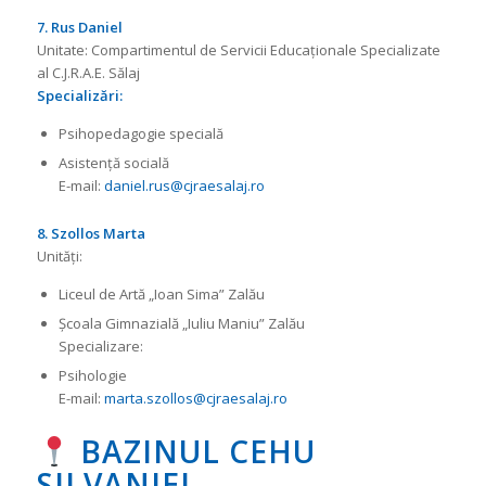
7. Rus Daniel
Unitate: Compartimentul de Servicii Educaționale Specializate
al C.J.R.A.E. Sălaj
Specializări:
Psihopedagogie specială
Asistență socială
E-mail:
daniel.rus@cjraesalaj.ro
8. Szollos Marta
Unități:
Liceul de Artă „Ioan Sima” Zalău
Școala Gimnazială „Iuliu Maniu” Zalău
Specializare:
Psihologie
E-mail:
marta.szollos@cjraesalaj.ro
BAZINUL CEHU
SILVANIEI