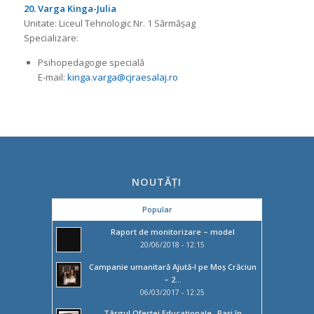
20. Varga Kinga-Julia
Unitate: Liceul Tehnologic Nr. 1 Sărmășag
Specializare:
Psihopedagogie specială
E-mail:
kinga.varga@cjraesalaj.ro
NOUTĂȚI
Popular
Raport de monitorizare – model
20/06/2018 - 12:15
Campanie umanitară Ajută-l pe Moș Crăciun
– 2...
06/03/2017 - 12:25
Târgul Ofertei Educaţionale „Paşi în