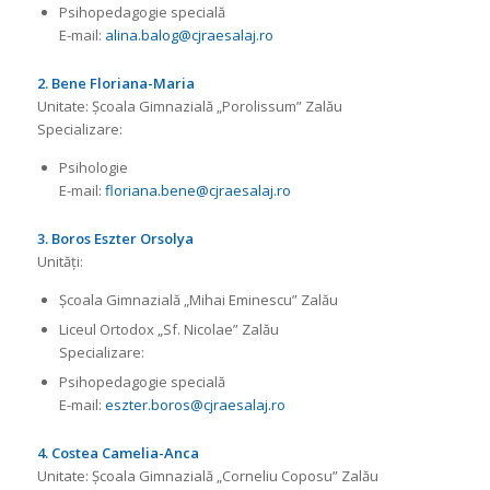
Psihopedagogie specială
E-mail:
alina.balog@cjraesalaj.ro
2. Bene Floriana-Maria
Unitate: Școala Gimnazială „Porolissum” Zalău
Specializare:
Psihologie
E-mail:
floriana.bene@cjraesalaj.ro
3. Boros Eszter Orsolya
Unități:
Școala Gimnazială „Mihai Eminescu” Zalău
Liceul Ortodox „Sf. Nicolae” Zalău
Specializare:
Psihopedagogie specială
E-mail:
eszter.boros@cjraesalaj.ro
4. Costea Camelia-Anca
Unitate: Școala Gimnazială „Corneliu Coposu” Zalău