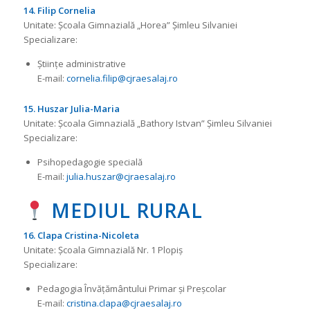
14. Filip Cornelia
Unitate: Școala Gimnazială „Horea” Șimleu Silvaniei
Specializare:
Științe administrative
E-mail:
cornelia.filip@cjraesalaj.ro
15. Huszar Julia-Maria
Unitate: Școala Gimnazială „Bathory Istvan” Șimleu Silvaniei
Specializare:
Psihopedagogie specială
E-mail:
julia.huszar@cjraesalaj.ro
MEDIUL RURAL
16. Clapa Cristina-Nicoleta
Unitate: Școala Gimnazială Nr. 1 Plopiș
Specializare:
Pedagogia Învățământului Primar și Preșcolar
E-mail:
cristina.clapa@cjraesalaj.ro