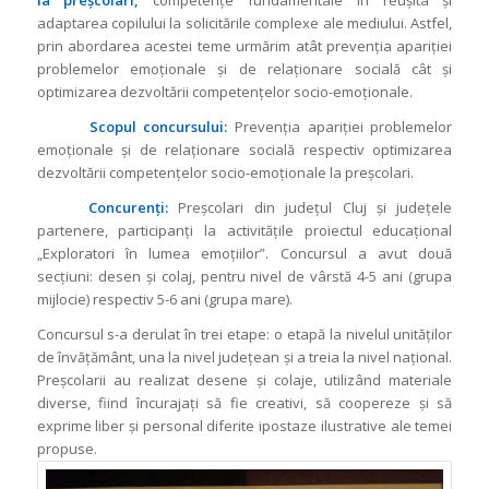
la preșcolari,
competențe fundamentale în reușita și
adaptarea copilului la solicitările complexe ale mediului. Astfel,
prin abordarea acestei teme urmărim atât prevenția apariției
problemelor emoționale și de relaționare socială cât și
optimizarea dezvoltării competențelor socio-emoționale.
Scopul concursului:
Prevenția apariției problemelor
emoționale și de relaționare socială respectiv optimizarea
dezvoltării competențelor socio-emoționale la preșcolari.
Concurenți:
Preșcolari din județul Cluj și județele
partenere, participanţi la activitățile proiectul educaţional
„Exploratori în lumea emoțiilor”. Concursul a avut două
secțiuni: desen și colaj, pentru nivel de vârstă 4-5 ani (grupa
mijlocie) respectiv 5-6 ani (grupa mare).
Concursul s-a derulat în trei etape: o etapă la nivelul unităților
de învățământ, una la nivel județean și a treia la nivel na
țional
.
Preșcolarii au realizat desene și colaje, utilizând materiale
diverse, fiind încurajați să fie creativi, să coopereze și să
exprime liber și personal diferite ipostaze ilustrative ale temei
propuse.