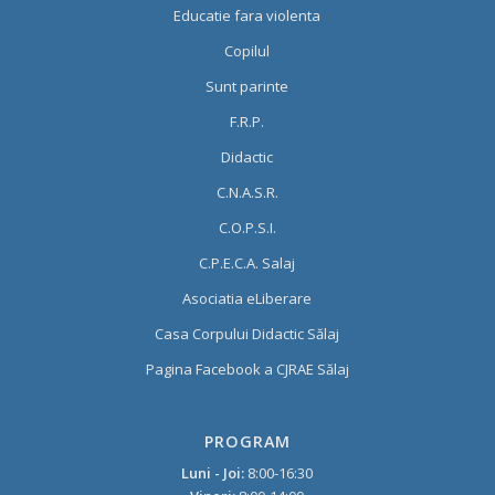
Educatie fara violenta
Copilul
Sunt parinte
F.R.P.
Didactic
C.N.A.S.R.
C.O.P.S.I.
C.P.E.C.A. Salaj
Asociatia eLiberare
Casa Corpului Didactic Sălaj
Pagina Facebook a CJRAE Sălaj
PROGRAM
Luni - Joi:
8:00-16:30