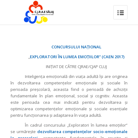
CONCURSULUI NAȚIONAL
„
EXPLORATORI ÎN LUMEA EMOȚIILOR” (CAEN 2017)
INIȚIAT DE CĂTRE CJRAE/CJAP CLUJ
Inteligenţa emoţională din viaţa adultă îşi are originea
în dezvoltarea competenţelor emoţionale şi sociale în
perioada preşcolară, aceasta fiind o perioadă de achiziţii
fundamentale în plan emoţional, social şi cognitiv. Aceasta
este perioada cea mai indicată pentru dezvoltarea şi
optimizarea competenţelor emoţionale şi sociale esenţiale
pentru funcţionarea şi adaptarea în viaţa adultă.
În cadrul concursului
„Exploratori în lumea emoțiilor”
se urmărește
dezvoltarea competențelor socio-emoționale