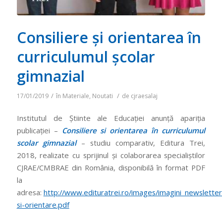
Consiliere și orientarea în
curriculumul școlar
gimnazial
/
/
17/01/2019
în
Materiale
,
Noutati
de
cjraesalaj
Institutul de Știinte ale Educației anunță apariția
publicației –
Consiliere si orientarea în curriculumul
scolar gimnazial
– studiu comparativ, Editura Trei,
2018, realizate cu sprijinul și colaborarea specialiștilor
CJRAE/CMBRAE din România, disponibilă în format PDF
la
adresa:
http://www.edituratrei.ro/images/imagini_newsletter
si-orientare.pdf