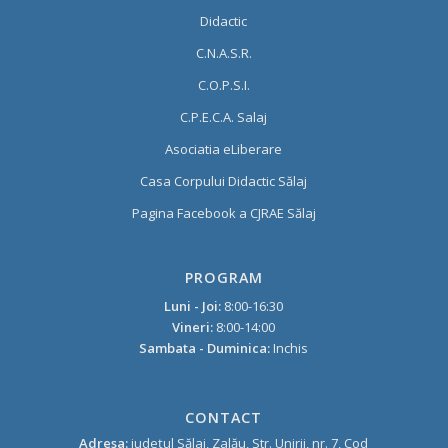
Didactic
C.N.A.S.R.
C.O.P.S.I.
C.P.E.C.A. Salaj
Asociatia eLiberare
Casa Corpului Didactic Sălaj
Pagina Facebook a CJRAE Sălaj
PROGRAM
Luni - Joi:
8:00-16:30
Vineri:
8:00-14:00
Sambata - Duminica:
Inchis
CONTACT
Adresa:
judeţul Sălaj, Zalău, Str. Unirii, nr. 7, Cod