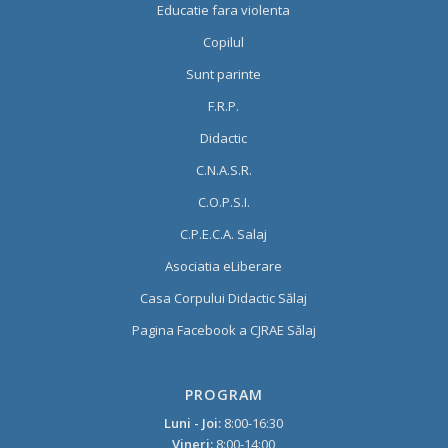
Educatie fara violenta
Copilul
Sunt parinte
F.R.P.
Didactic
C.N.A.S.R.
C.O.P.S.I.
C.P.E.C.A. Salaj
Asociatia eLiberare
Casa Corpului Didactic Sălaj
Pagina Facebook a CJRAE Sălaj
PROGRAM
Luni - Joi:
8:00-16:30
Vineri:
8:00-14:00