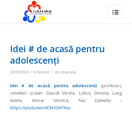
Idei # de acasă pentru
adolescenți
/
/
20/05/2020
în
Noutati
de
cjraesalaj
Idei # de acasă pentru adolescenți
(profesori,
consilieri școlari: Dascăl Mirela, Loboș Simona, Lung
Aniela, Morar Monica, Nuț Daniela) –
https://youtu.be/olEMID6FNzs