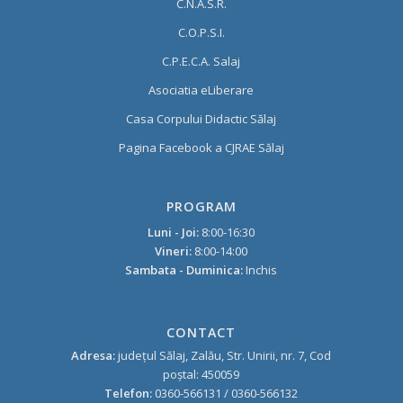
C.N.A.S.R.
C.O.P.S.I.
C.P.E.C.A. Salaj
Asociatia eLiberare
Casa Corpului Didactic Sălaj
Pagina Facebook a CJRAE Sălaj
PROGRAM
Luni - Joi:
8:00-16:30
Vineri:
8:00-14:00
Sambata - Duminica:
Inchis
CONTACT
Adresa:
judeţul Sălaj, Zalău, Str. Unirii, nr. 7, Cod
poştal: 450059
Telefon:
0360-566131 / 0360-566132