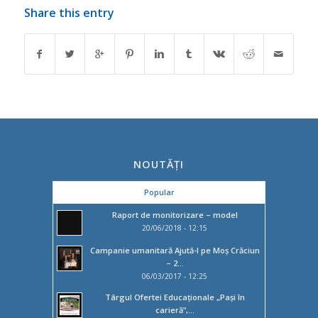
Share this entry
NOUTĂȚI
Popular
Raport de monitorizare – model
20/06/2018 - 12:15
Campanie umanitară Ajută-l pe Moș Crăciun
– 2...
06/03/2017 - 12:25
Târgul Ofertei Educaţionale „Paşi în
carieră”,...