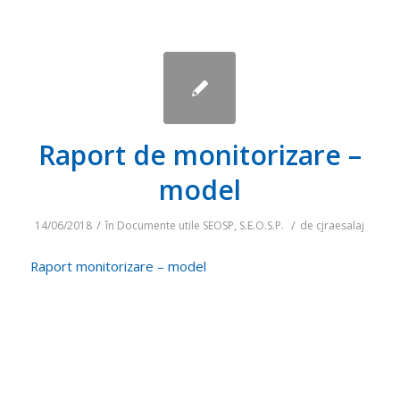
Raport de monitorizare –
model
/
/
14/06/2018
în
Documente utile SEOSP
,
S.E.O.S.P.
de
cjraesalaj
Raport monitorizare – model