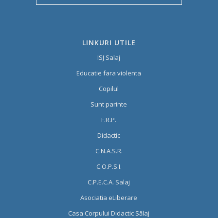
LINKURI UTILE
ISJ Salaj
Educatie fara violenta
Copilul
Sunt parinte
F.R.P.
Didactic
C.N.A.S.R.
C.O.P.S.I.
C.P.E.C.A. Salaj
Asociatia eLiberare
Casa Corpului Didactic Sălaj