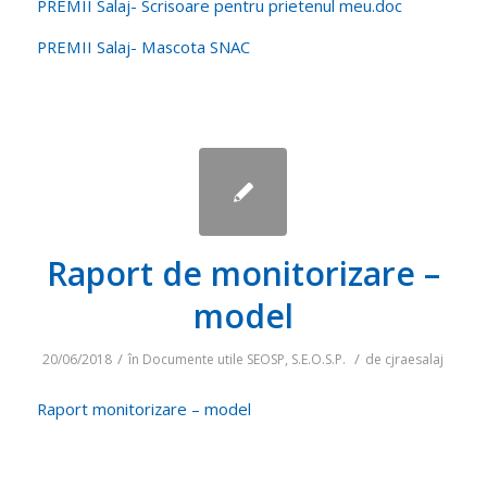
PREMII Salaj- Scrisoare pentru prietenul meu.doc
PREMII Salaj- Mascota SNAC
Raport de monitorizare –
model
/
/
20/06/2018
în
Documente utile SEOSP
,
S.E.O.S.P.
de
cjraesalaj
Raport monitorizare – model