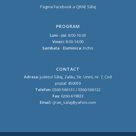
Pagina Facebook a CJRAE Sălaj
PROGRAM
Luni - Joi:
8:00-16:30
Vineri:
8:00-14:00
Sambata - Duminica:
Inchis
CONTACT
Adresa:
judeţul Sălaj, Zalău, Str. Unirii, nr. 7, Cod
poştal: 450059
Telefon:
0360-566131 / 0360-566132
Fax:
0260-619833
Email:
cjrae_salaj@yahoo.com