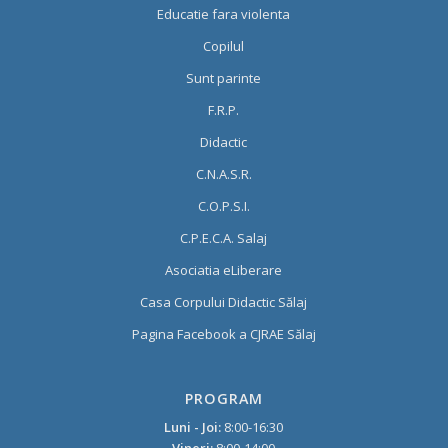
Educatie fara violenta
Copilul
Sunt parinte
F.R.P.
Didactic
C.N.A.S.R.
C.O.P.S.I.
C.P.E.C.A. Salaj
Asociatia eLiberare
Casa Corpului Didactic Sălaj
Pagina Facebook a CJRAE Sălaj
PROGRAM
Luni - Joi:
8:00-16:30