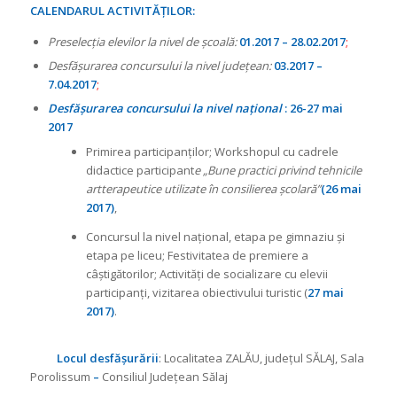
CALENDARUL ACTIVITĂȚILOR:
Preselecţia elevilor la nivel de şcoală:
01.2017 – 28.02.2017
;
Desfăşurarea concursului la nivel judeţean:
03.2017 –
7.04.2017
;
Desfăşurarea concursului la nivel naţional
:
26-27 mai
2017
Primirea participanților; Workshopul cu cadrele
didactice participant
e „Bune practici privind tehnicile
artterapeutice utilizate în consilierea școlară”
(26 mai
2017)
,
Concursul la nivel național, etapa pe gimnaziu și
etapa pe liceu; Festivitatea de premiere a
câștigătorilor; Activități de socializare cu elevii
participanți, vizitarea obiectivului turistic (
27 mai
2017)
.
Locul desfășurării
: Localitatea ZALĂU, județul SĂLAJ, Sala
Porolissum
–
Consiliul Judeţean Sălaj