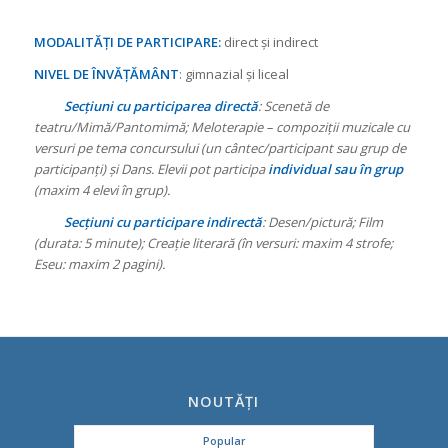
MODALITĂȚI DE PARTICIPARE:
direct și indirect
NIVEL DE ÎNVĂȚĂMÂNT
: gimnazial și liceal
Secțiuni cu participarea directă
: Scenetă de
teatru/Mimă/Pantomimă; Meloterapie – compoziţii muzicale cu
versuri pe tema concursului (un cântec/participant sau grup de
participanţi) și Dans.
Elevii pot participa
individual sau în grup
(maxim 4 elevi în grup).
Secțiuni cu participare indirectă
: Desen/pictură; Film
(durata: 5 minute); Creație literară (în versuri: maxim 4 strofe;
Eseu: maxim 2 pagini).
NOUTĂȚI
Popular