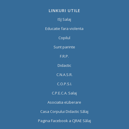
LINKURI UTILE
ISJ Salaj
Educatie fara violenta
Copilul
Sunt parinte
F.R.P.
Didactic
C.N.A.S.R.
C.O.P.S.I.
C.P.E.C.A. Salaj
Asociatia eLiberare
Casa Corpului Didactic Sălaj
Pagina Facebook a CJRAE Sălaj