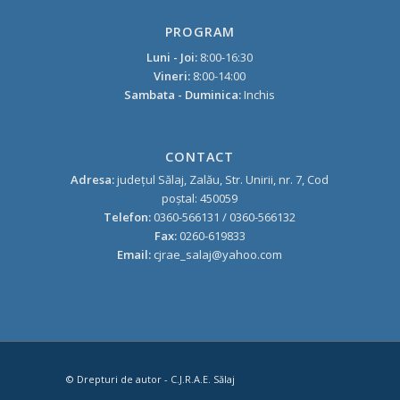
PROGRAM
Luni - Joi:
8:00-16:30
Vineri:
8:00-14:00
Sambata - Duminica:
Inchis
CONTACT
Adresa:
judeţul Sălaj, Zalău, Str. Unirii, nr. 7, Cod
poştal: 450059
Telefon:
0360-566131 / 0360-566132
Fax:
0260-619833
Email:
cjrae_salaj@yahoo.com
© Drepturi de autor - C.J.R.A.E. Sălaj