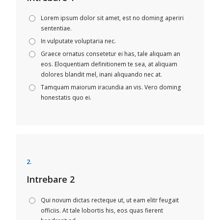
Lorem ipsum dolor sit amet, est no doming aperiri
sententiae.
In vulputate voluptaria nec.
Graece ornatus consetetur ei has, tale aliquam an
eos. Eloquentiam definitionem te sea, at aliquam
dolores blandit mel, inani aliquando nec at.
Tamquam maiorum iracundia an vis. Vero doming
honestatis quo ei.
2.
Intrebare 2
Qui novum dictas recteque ut, ut eam elitr feugait
officiis. At tale lobortis his, eos quas fierent