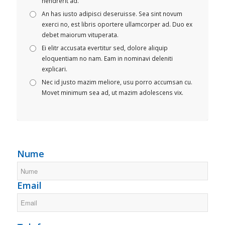
hendrerit ad.
An has iusto adipisci deseruisse. Sea sint novum
exerci no, est libris oportere ullamcorper ad. Duo ex
debet maiorum vituperata.
Ei elitr accusata evertitur sed, dolore aliquip
eloquentiam no nam. Eam in nominavi deleniti
explicari.
Nec id justo mazim meliore, usu porro accumsan cu.
Movet minimum sea ad, ut mazim adolescens vix.
Nume
Email